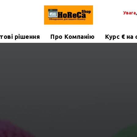
Увага
тові рішення
Про Компанію
Курс € на