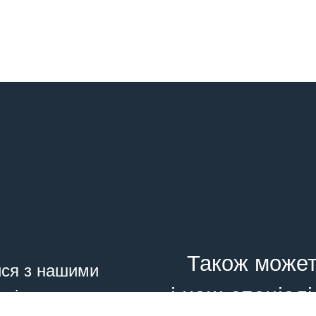
Також может
ися з нашими
і наш спеціалі
ишіть нам з