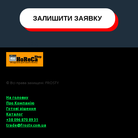
ЗАЛИШИТИ ЗАЯВКУ
Frosty
© Всі права захищені. FROSTY
На головну
Про Компані
ю
Готові рішення
Катало
г
+38 096 870 89 31
trade@frosty.com.ua