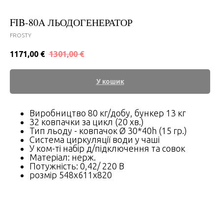
FIB-80A ЛЬОДОГЕНЕРАТОР
FROSTY
1171,00
€
1301,00
€
У кошик
Виробництво 80 кг/добу, бункер 13 кг
32 ковпачки за цикл (20 хв.)
Тип льоду - ковпачок Ø 30*40h (15 гр.)
Система циркуляції води у чаші
У ком-ті набір д/підключення та совок
Матеріал: нерж.
Потужність: 0,42/ 220 В
розмір 548x611х820