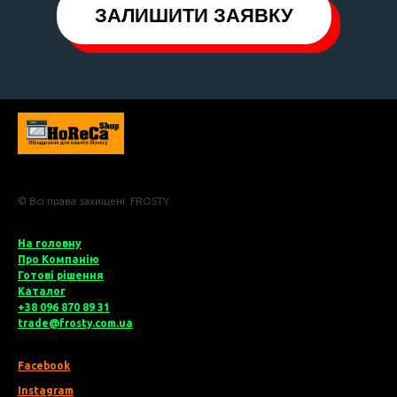
ЗАЛИШИТИ ЗАЯВКУ
Frosty
© Всі права захищені. FROSTY
На головну
Про Компані
ю
Готові рішення
Катало
г
+38 096 870 89 31
trade@frosty.com.ua
Facebook
Instagram