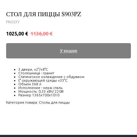
СТОЛ ДЛЯ ПИЦЦЫ S903PZ
FROSTY
1025,00
€
1136,00
€
У кошик
3 двери, +2°/+8°C
Cтолешница - гранит
Cтатическое охлаждение с обдуваом
t° окружающей среды +33°С
Объем 368 л
Исполнение - нерж.сталь
Мощность: 0,33 кВт/ 220В
Размер 1365x700x1010
Категория товара: Столы для пиццы