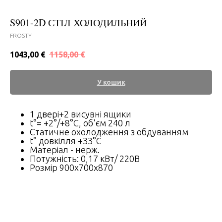
S901-2D СТІЛ ХОЛОДИЛЬНИЙ
FROSTY
1043,00
€
1158,00
€
У кошик
1 двері+2 висувні ящики
t°= +2°/+8°C, об'єм 240 л
Статичне охолодження з обдуванням
t° довкілля +33°С
Матеріал - нерж.
Потужність: 0,17 кВт/ 220В
Розмір 900x700x870