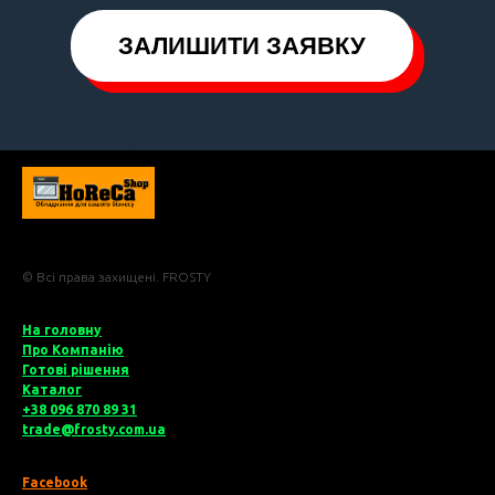
ЗАЛИШИТИ ЗАЯВКУ
Frosty
© Всі права захищені. FROSTY
На головну
Про Компані
ю
Готові рішення
Катало
г
+38 096 870 89 31
trade@frosty.com.ua
Facebook