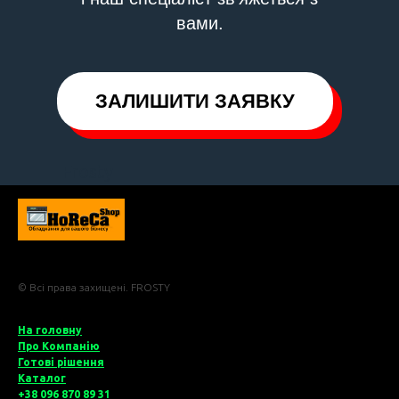
вами.
ЗАЛИШИТИ ЗАЯВКУ
Frosty
© Всі права захищені. FROSTY
На головну
Про Компані
ю
Готові рішення
Катало
г
+38 096 870 89 31