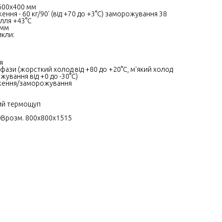
 600х400 мм
ння - 60 кг/90' (від +70 до +3°C) заморожування 38
кілля +43°С
 мм
икли:
я
я
фази (жорсткий холод від +80 до +20°C, м'який холод
жування від +0 до -30°C)
ження/заморожування
ий термощуп
20Врозм. 800х800х1515