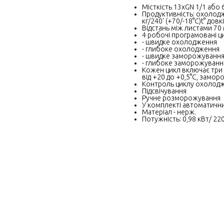
Місткість 13хGN 1/1 або
Продуктивність: охолодже
кг/240' (+70/-18°C)t° дов
Відстань між листами 70
4 робочі програмовані ц
- швидке охолодження
- глибоке охолодження
- швидке заморожуванн
- глибоке заморожуванн
Кожен цикл включає три 
від +20 до +0,5°C, заморо
Контроль циклу охолод
Підсвічування
Ручне розморожування
У комплекті автоматичн
Матеріал - нерж.
Потужність: 0,98 кВт/ 2