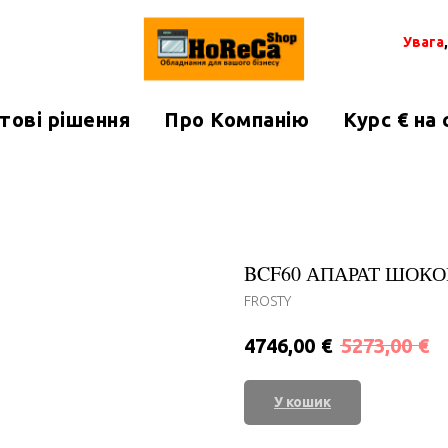
Увага
тові рішення
Про Компанію
Курс € на
BCF60 АПАРАТ ШОК
FROSTY
€
€
4746,00
5273,00
У кошик