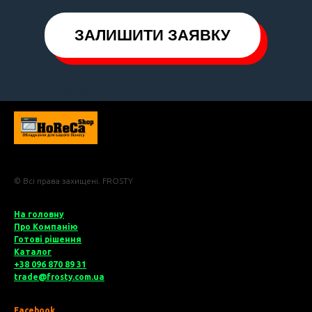
ЗАЛИШИТИ ЗАЯВКУ
Frosty
© Всі права захищені. FROSTY
На головну
Про Компані
ю
Готові рішення
Катало
г
+38 096 870 89 31
trade@frosty.com.ua
Facebook