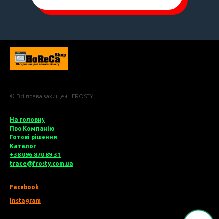
Frosty
© Всі права захищені. FROSTY
На головну
Про Компані
ю
Готові рішення
Катало
г
+38 096 870 89 31
trade@frosty.com.ua
Facebook
Instagram