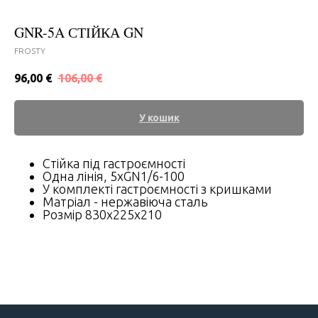
GNR-5A СТІЙКА GN
FROSTY
96,00
€
106,00
€
У кошик
Стійка під гастроємності
Одна лінія, 5хGN1/6-100
У комплекті гастроємності з кришками
Матріал - нержавіюча сталь
Розмір 830x225x210