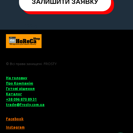
ЗАЛИШИТИ ЗАЯВКУ
Frosty
© Всі права захищені. FROSTY
На головну
Про Компані
ю
Готові рішення
Катало
г
+38 096 870 89 31
trade@frosty.com.ua
Facebook
Instagram