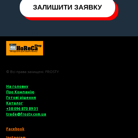
ЗАЛИШИТИ ЗАЯВКУ
Frosty
© Всі права захищені. FROSTY
На головну
Про Компані
ю
Готові рішення
Катало
г
+38 096 870 89 31
trade@frosty.com.ua
Facebook
Instagram