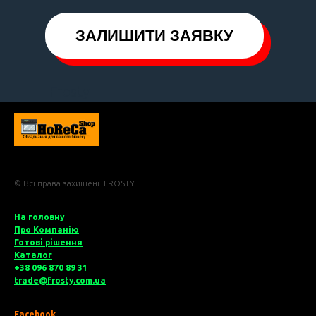
ЗАЛИШИТИ ЗАЯВКУ
Frosty
© Всі права захищені. FROSTY
На головну
Про Компані
ю
Готові рішення
Катало
г
+38 096 870 89 31
trade@frosty.com.ua
Facebook