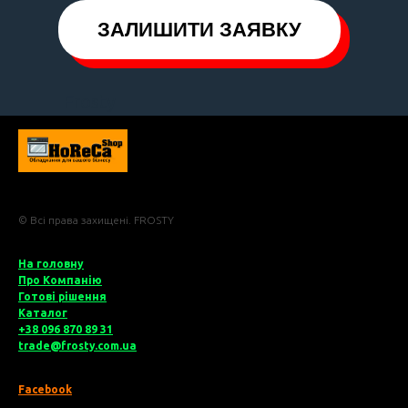
ЗАЛИШИТИ ЗАЯВКУ
Frosty
© Всі права захищені. FROSTY
На головну
Про Компані
ю
Готові рішення
Катало
г
+38 096 870 89 31
trade@frosty.com.ua
Facebook