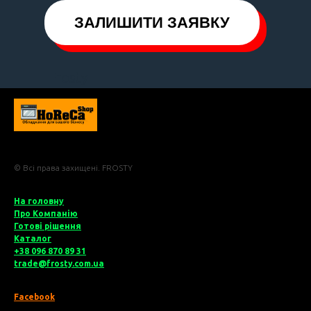
ЗАЛИШИТИ ЗАЯВКУ
Frosty
© Всі права захищені. FROSTY
На головну
Про Компані
ю
Готові рішення
Катало
г
+38 096 870 89 31
trade@frosty.com.ua
Facebook