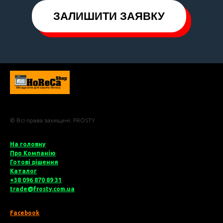
ЗАЛИШИТИ ЗАЯВКУ
Frosty
© Всі права захищені. FROSTY
На головну
Про Компані
ю
Готові рішення
Катало
г
+38 096 870 89 31
trade@frosty.com.ua
Facebook