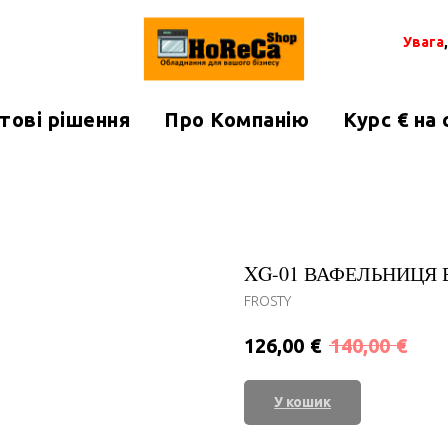
Увага
тові рішення
Про Компанію
Курс € на
XG-01 ВАФЕЛЬНИЦЯ 
FROSTY
€
€
126,00
140,00
У кошик