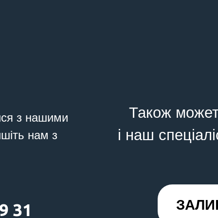
Також может
ися з нашими
і наш спеціалі
ишіть нам з
ЗАЛИ
9 31