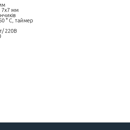
 мм
 7х7 мм
нчиків
50 ° C, таймер
т/ 220В
0