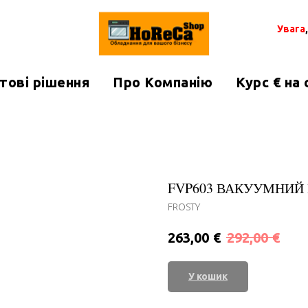
Увага
тові рішення
Про Компанію
Курс € на
FVP603 ВАКУУМНИЙ
FROSTY
€
€
263,00
292,00
У кошик