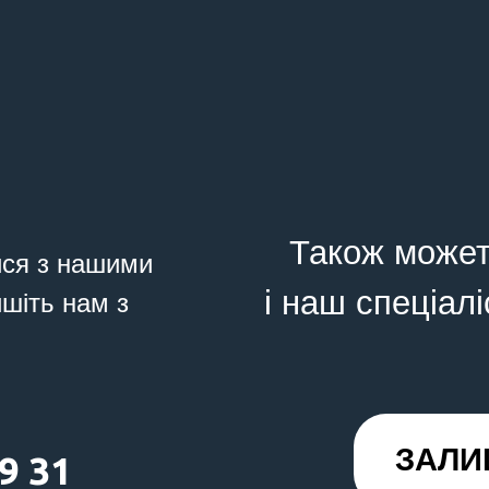
Також может
ися з нашими
і наш спеціалі
ишіть нам з
ЗАЛИ
9 31