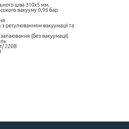
ного шва 310х5 мм.
сокого вакууму 0,96 бар
ня
з регулюванням вакуумації та
 запаювання (без вакуумації)
аль
т/ 220В
0