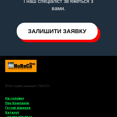
і наш спеціаліст зв'яжеться з
вами.
ЗАЛИШИТИ ЗАЯВКУ
Frosty
© Всі права захищені. FROSTY
На головну
Про Компані
ю
Готові рішення
Катало
г