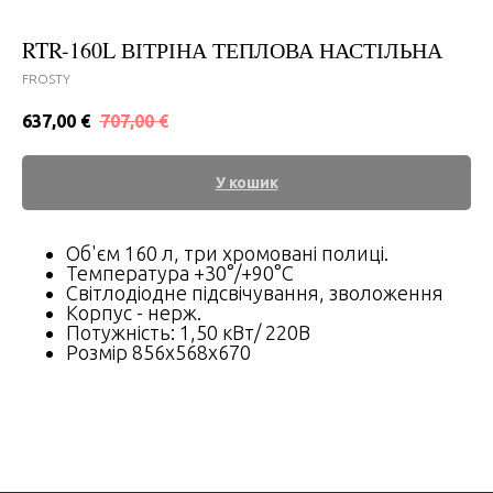
RTR-160L ВІТРІНА ТЕПЛОВА НАСТІЛЬНА
FROSTY
637,00
€
707,00
€
У кошик
Об'єм 160 л, три хромовані полиці.
Температура +30°/+90°C
Світлодіодне підсвічування, зволоження
Корпус - нерж.
Потужність: 1,50 кВт/ 220В
Розмір 856х568х670