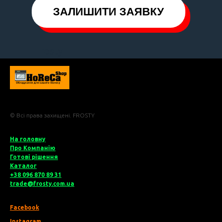
ЗАЛИШИТИ ЗАЯВКУ
Frosty
© Всі права захищені. FROSTY
На головну
Про Компані
ю
Готові рішення
Катало
г
+38 096 870 89 31
trade@frosty.com.ua
Facebook
Instagram